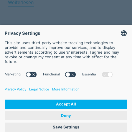
Weiterlesen
©2025 FVA GmbH
Impressum
AGB
Datenschutz
Haftungsausschluss
Sitemap
Öffnungszeiten
Montag – Freitag