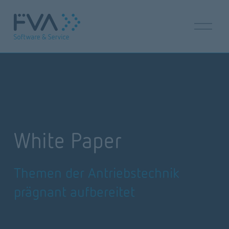
M
e
n
ü
ö
f
f
n
e
n
White Paper
Themen der Antriebstechnik 
prägnant aufbereitet