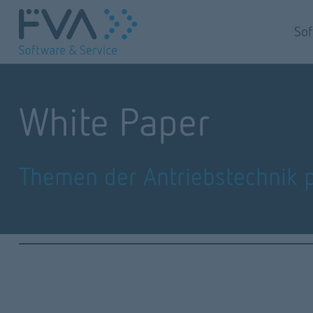
So
White Paper
Themen der Antriebstechnik p