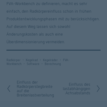
FVA-Workbench zu definieren, macht es sehr 
einfach, den Radkörpereinfluss schon in frühen 
Produktentwicklungsphasen mit zu berücksichtigen. 
Auf diesem Weg lassen sich sowohl 
Änderungskosten als auch eine 
Überdimensionierung vermeiden.
Radkörper
Kegelrad
Kegelräder
FVA-
Workbench
Software
Berechnung
Einfluss der
Z
Einfluss des
W
Radkörperstegbreite
lastabhängigen
auf die
u
Achsabstands
e
Breitenlastverteilung
r
i
ü