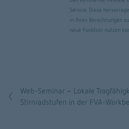
Service. Diese hervorrag
in Ihren Berechnungen zu 
neue Funktion nutzen kö
Web-Seminar - Lokale Tragfähigk
Z
u
Stirnradstufen in der FVA-Workb
r
ü