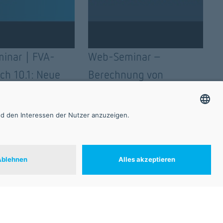
inar | FVA-
Web-Seminar -
h 10.1: Neue
Berechnung von
en für
Lastkollektiven mit der
siges
FVA-Workbench
design
Kontakt