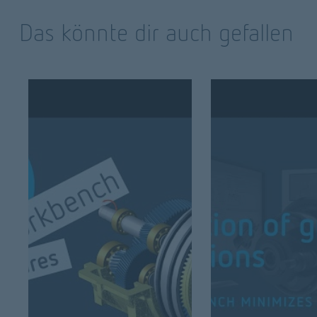
c
Das könnte dir auch gefallen
k