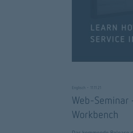
Englisch
•
11.11.21
Web-Seminar -
Workbench
Das kommende Release de