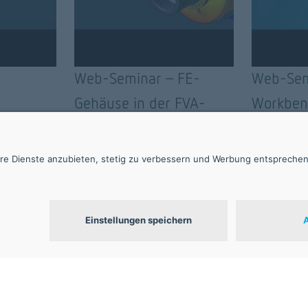
Web-Seminar - FE-
Web-Sem
Gehäuse in der FVA-
Workbenc
regung
Workbench
Funktion
 mit der
zuverläs
Getriebe
Öffnungszeiten
Newsletter