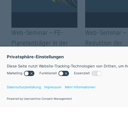
Web-Seminar - FE-
Web-Seminar -
Planetenträger in der
Reduktion der
FVA-Workbench
Verzahnungsan
und Geräuschen
FVA-Workbench
©2025 FVA GmbH