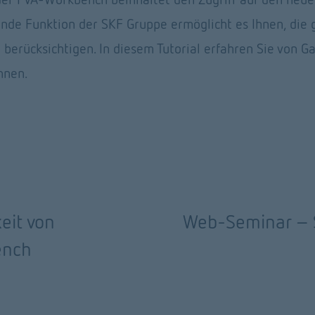
ende Funktion der SKF Gruppe ermöglicht es Ihnen, die
berücksichtigen. In diesem Tutorial erfahren Sie von Gar
nnen.
eit von
Web-Seminar - 
W
e
ench
i
t