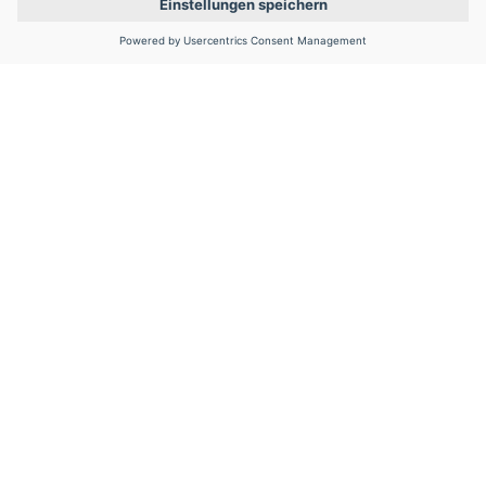
Newsletter
Werden Sie Teil des Netzwerks mit dem Newsletter 
der FVA GmbH.
Abonnieren
Kontakt
FVA GmbH
Lyoner Straße 18
60528 Frankfurt/Main
Tel 
+49 69 6603-1663
info@fva-service.de