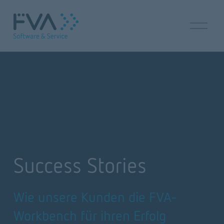
M
e
n
ü
ö
f
f
n
e
n
Success Stories
Wie unsere Kunden die FVA-
Workbench für ihren Erfolg 