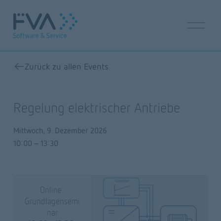
M
e
n
ü
ö
Zurück zu allen Events
f
f
n
Regelung elektrischer Antriebe
e
n
Mittwoch, 9. Dezember 2026
10:00
13:30
Online 
Grundlagensemi
nar