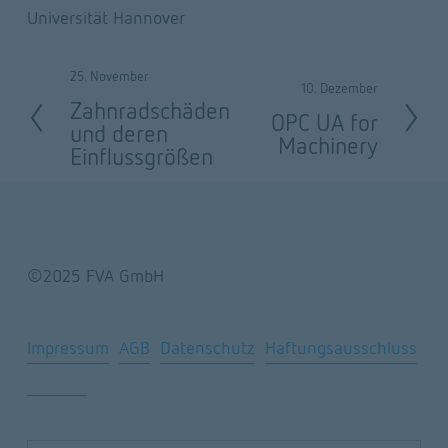
Universität Hannover
25. November
Z
10. Dezember
W
Zahnradschäden
u
OPC UA for
e
und deren
Machinery
r
Einflussgrößen
i
ü
t
c
e
k
r
©2025 FVA GmbH
Impressum
AGB
Datenschutz
Haftungsausschluss
Sitemap