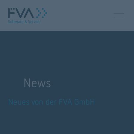
M
e
n
ü
ö
f
f
n
e
n
News
Neues von der FVA GmbH