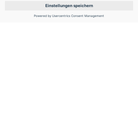
Montag – Freitag
9:00 – 17:00 Uhr
Newsletter
Werden Sie Teil des Netzwerks mit dem Newsletter 
der FVA GmbH.
Abonnieren
Kontakt
FVA GmbH
Lyoner Straße 18
60528 Frankfurt/Main