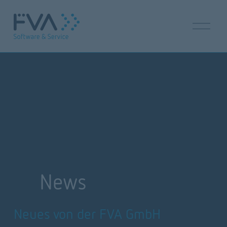
M
e
n
ü
ö
f
f
n
e
n
News
Neues von der FVA GmbH