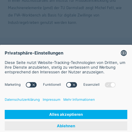
In einer Abschlussarbeit am Institut für Produktentwicklung und 
Maschinenelemente (pmd) der TU Darmstadt zeigt Michel Fett, wie 
die FVA-Workbench als Basis für digitale Zwillinge von 
Industriegetrieben genutzt werden kann.
©2025 FVA GmbH
Impressum
AGB
Datenschutz
Haftungsausschluss
Sitemap
Öffnungszeiten