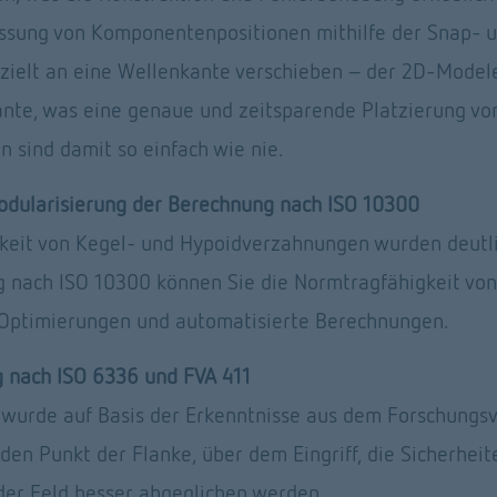
passung von Komponentenpositionen mithilfe der Snap- un
zielt an eine Wellenkante verschieben – der 2D-Modele
nte, was eine genaue und zeitsparende Platzierung vo
 sind damit so einfach wie nie.
odularisierung der Berechnung nach ISO 10300
keit von Kegel- und Hypoidverzahnungen wurden deutlic
 nach ISO 10300 können Sie die Normtragfähigkeit von 
r Optimierungen und automatisierte Berechnungen. 
 nach ISO 6336 und FVA 411
wurde auf Basis der Erkenntnisse aus dem Forschungsvo
den Punkt der Flanke, über dem Eingriff, die Sicherhei
er Feld besser abgeglichen werden.