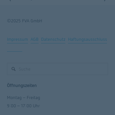
u
e
r
i
©2025 FVA GmbH
ü
t
c
e
Impressum
AGB
Datenschutz
Haftungsausschluss
k
r
Sitemap
Öffnungszeiten
Montag – Freitag
9:00 – 17:00 Uhr