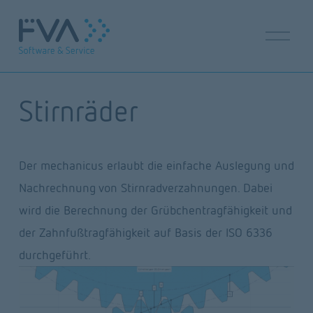
M
e
n
ü
ö
Stirnräder
f
f
n
e
n
Der mechanicus erlaubt die einfache Auslegung und 
Nachrechnung von Stirnradverzahnungen. Dabei 
wird die Berechnung der Grübchentragfähigkeit und 
der Zahnfußtragfähigkeit auf Basis der ISO 6336 
durchgeführt.