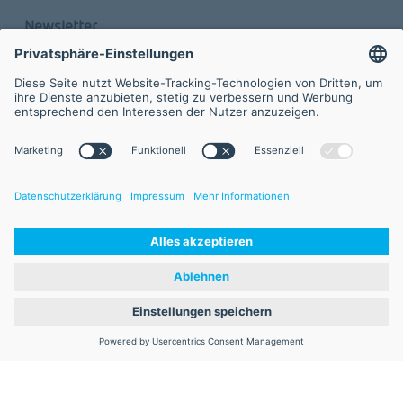
Newsletter
Werden Sie Teil des Netzwerks mit dem Newsletter 
der FVA GmbH.
Abonnieren
Kontakt
FVA GmbH
Lyoner Straße 18
60528 Frankfurt/Main
Tel 
+49 69 6603-1663
info@fva-service.de