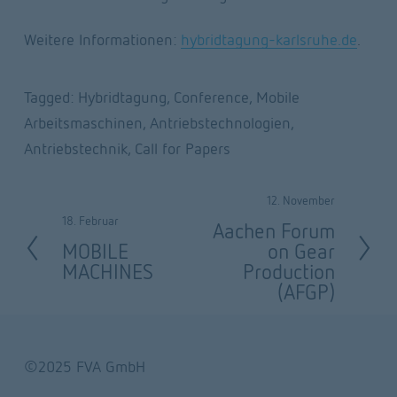
Weitere Informationen: 
hybridtagung-karlsruhe.de
.
Tagged:
Hybridtagung
,
Conference
,
Mobile
Arbeitsmaschinen
,
Antriebstechnologien
,
Antriebstechnik
,
Call for Papers
12. November
W
18. Februar
Z
Aachen Forum
e
MOBILE
on Gear
u
i
MACHINES
Production
r
(AFGP)
t
ü
e
c
r
©2025 FVA GmbH
k