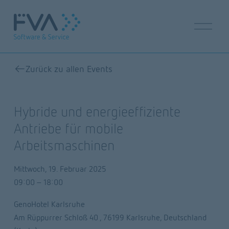
M
e
n
ü
ö
Zurück zu allen Events
f
f
n
Hybride und energieeffiziente
e
n
Antriebe für mobile
Arbeitsmaschinen
Mittwoch, 19. Februar 2025
09:00
18:00
GenoHotel Karlsruhe
Am Rüppurrer Schloß 40
76199 Karlsruhe
Deutschland